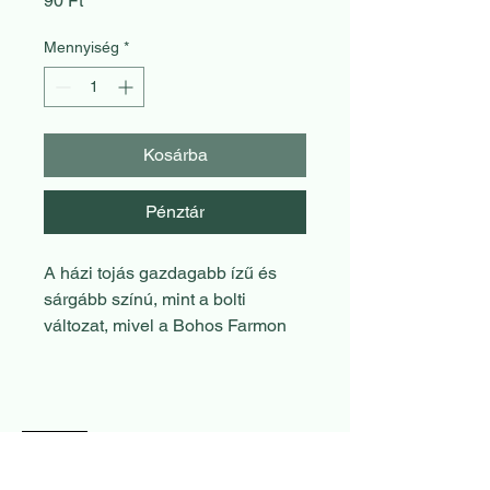
90 Ft
Mennyiség
*
Kosárba
Pénztár
A házi tojás gazdagabb ízű és
sárgább színú, mint a bolti
változat, mivel a Bohos Farmon
élő és szabadon tartott tyúkok
változatosabb étrenden élnek.
Tápanyagban, például
vitaminokban és ásványi
Bohos Farm
anyagokban gazdagabb.
Elékhető kiszerelés: