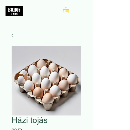
Házi tojás
Ár