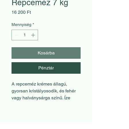
Repceméz 7 kg
Ár
16 200 Ft
Mennyiség
*
Kosárba
Pénztár
A repceméz krémes állagú,
gyorsan kristályosodik, és fehér
vagy halványsárga színű. Íze
enyhe és édes, kissé vajra
emlékeztet. Magas szőlőcukor-
tartalma miatt energizáló hatású,
és gyomorsav-csökkentő