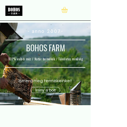
- anno 2007-
BOHOS FARM
100% valódi méz / Natúr termékek / Tökéletes minőség
Ismerd meg termékeinket
Irány a bolt