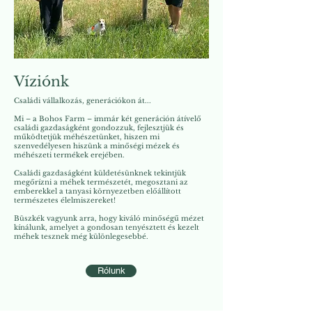
Ár
Ár
Ár
Ár
Ár
Ár
3500 Ft
1450 Ft
2500 Ft
2700 Ft
1450 Ft
90 Ft
Víziónk
Családi vállalkozás, generációkon át...
Mi – a Bohos Farm – immár két generáción átívelő
családi gazdaságként gondozzuk, fejlesztjük és
működtetjük méhészetünket, hiszen mi
szenvedélyesen hiszünk a minőségi mézek és
méhészeti termékek erejében.
Családi gazdaságként küldetésünknek tekintjük
megőrízni a méhek természetét, megosztani az
emberekkel a tanyasi környezetben előállított
természetes élelmiszereket!
Büszkék vagyunk arra, hogy kiváló minőségű mézet
kínálunk, amelyet a gondosan tenyésztett és kezelt
méhek tesznek még különlegesebbé.
Rólunk