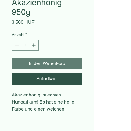
Akazienhonig
950g
Preis
3.500 HUF
Anzahl
*
In den Warenkorb
Sofortkauf
Akazienhonig ist echtes
Hungarikum! Es hat eine helle
Farbe und einen weichen,
delikaten Geschmack. Es bleibt
lange flüssig, da es eine geringe
Neigung zur Kristallisation