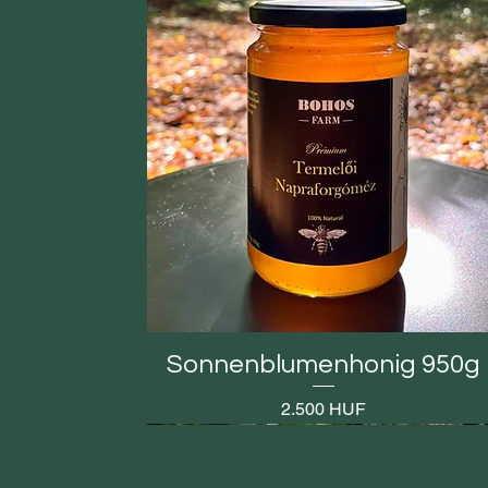
Sonnenblumenhonig 950g
Preis
2.500 HUF