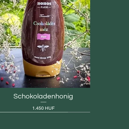
Schokoladenhonig
Preis
1.450 HUF
Zur telefonischen Vorbestellung