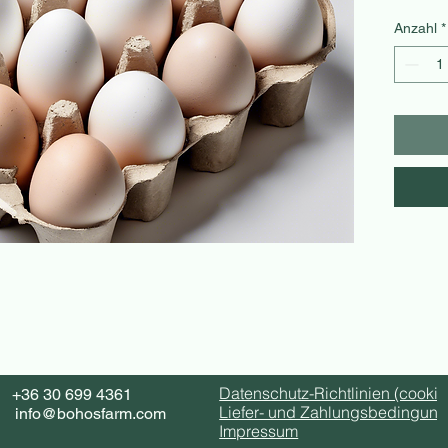
freilau
Anzahl
*
Farm e
Ernähru
Nährsto
Mineral
Essbar
20 Eie
30 Eie
Datenschutz-Richtlinien (cookie
+36 30 699 4361
Liefer- und Zahlungsbedingun
info@bohosfarm.com
Impressum