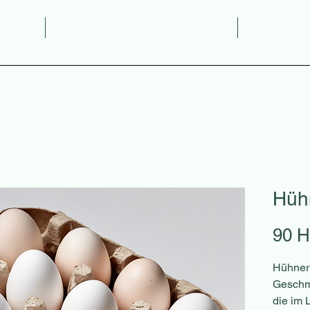
odukte
Interessante Fakten, Ratschläge
Kontakt
Hüh
90 
Hühner 
Geschm
die im 