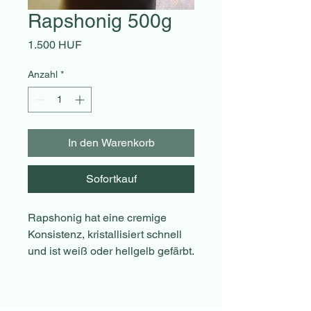
Rapshonig 500g
Preis
1.500 HUF
Anzahl
*
In den Warenkorb
Sofortkauf
Rapshonig hat eine cremige
Konsistenz, kristallisiert schnell
und ist weiß oder hellgelb gefärbt.
Der Geschmack ist mild und süß,
erinnert ein wenig an Butter.
Aufgrund seines hohen