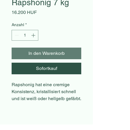
Rapshonig 7 kg
Preis
16.200 HUF
Anzahl
*
In den Warenkorb
Sofortkauf
Rapshonig hat eine cremige
Konsistenz, kristallisiert schnell
und ist weiß oder hellgelb gefärbt.
Der Geschmack ist mild und süß,
erinnert ein wenig an Butter.
Aufgrund seines hohen
Dextrosegehalts wirkt es